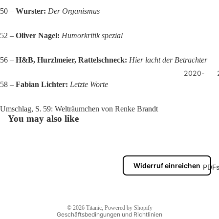
50 –
Wurster:
Der Organismus
52 –
Oliver Nagel:
Humorkritik spezial
56 –
H&B, Hurzlmeier, Rattelschneck:
Hier lacht der Betrachter
2020-
2026
58 –
Fabian Lichter:
Letzte Worte
2026
Umschlag, S. 59: Welträumchen von Renke Brandt
2025
You may also like
2024
Datenschutzerklärung
2023
Impressum
2022
Widerruf einreichen
PDF
Kontaktinformationen
2021
Widerrufsrecht
2020
AGB
© 2026
Titanic
, Powered by Shopify
Geschäftsbedingungen und Richtlinien