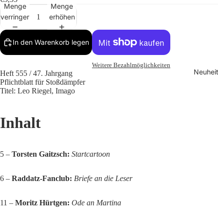
Menge
Menge
verringern
erhöhen
In den Warenkorb legen
Weitere Bezahlmöglichkeiten
Neuhei
Heft 555 / 47. Jahrgang
Pflichtblatt für Stoßdämpfer
Titel: Leo Riegel, Imago
Inhalt
5 –
Torsten Gaitzsch:
Startcartoon
6 –
Raddatz-Fanclub:
Briefe an die Leser
11 –
Moritz Hürtgen:
Ode an Martina